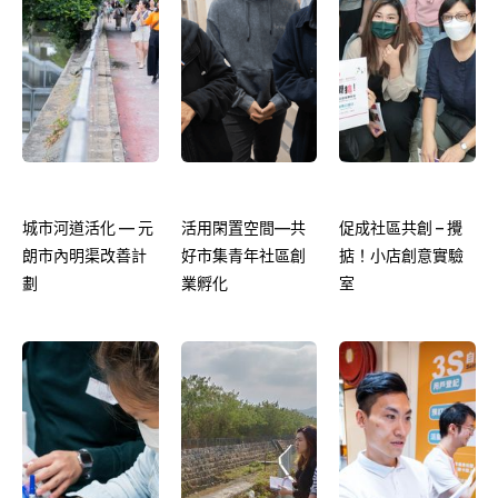
城市河道活化 — 元
活用閑置空間—共
促成社區共創 – 攪
朗市內明渠改善計
好市集青年社區創
掂！小店創意實驗
劃
業孵化
室