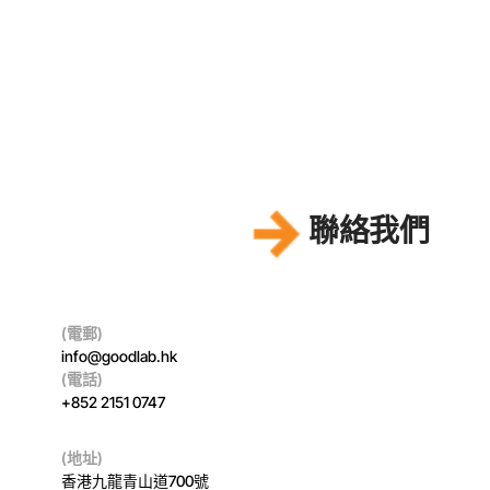
等領域擁有豐富經驗和專業洞見，確保為企業及非牟利機
構提供度身訂造的學習體驗。
立即加入
電郵：
info@goodlab.hk
查詢 (Good Lab 商業 WhatsApp 連結)
聯絡我們
預約通話
(電郵)
info@goodlab.hk
(電話)
+852 2151 0747
(地址)
香港九龍青山道700號