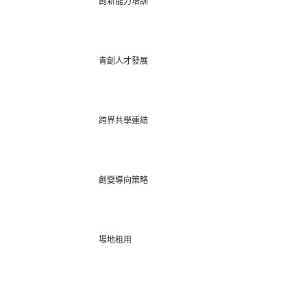
創新能力培訓
青創人才發展
跨界共學連結
創變導向策略
場地租用